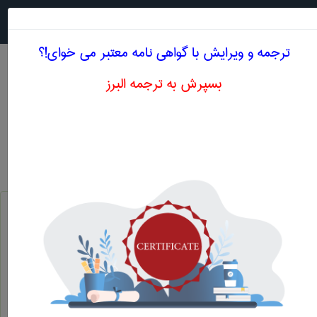
جستجو در
MENU
ترجمه و ویرایش با گواهی نامه معتبر می خوای!؟
بسپرش به ترجمه البرز
اصطلاحات تخصصی انگلیسی پزشكی حرف G
gram گرم
g
آمپول جی