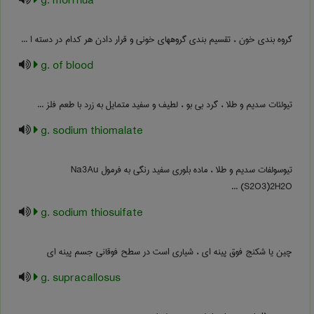
g. morrhua
گروه بندی خون ، تقسیم بندی گروههای خونی و قرار دادن هر کدام در دسته ا ...
g. of blood
تیولئات سدیم و طلا ، گرد بی بو ، لطیف و سفید متمایل به زرد با طعم فلز ...
g. sodium thiomalate
تیوسولفات سدیم و طلا ، ماده بلوری سفید رنگی به فرمول Na3Au
(S2O3)2H2O ...
g. sodium thiosuifate
چین یا شکنج فوق پینه ای ، شیاری است در سطح فوقانی جسم پینه ای
g. supracallosus