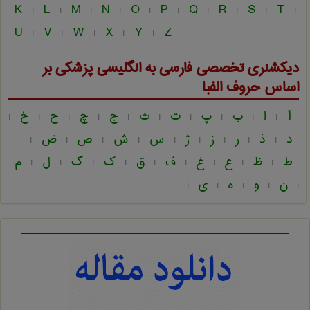
K
L
M
N
O
P
Q
R
S
T
|
|
|
|
|
|
|
|
|
|
U
V
W
X
Y
Z
|
|
|
|
|
دیکشنری تخصصی فارسی به انگلیسی
پزشكی
بر
اساس حروف الفبا
آ
ا
ب
پ
ت
ث
ج
چ
ح
خ
|
|
|
|
|
|
|
|
|
|
د
ذ
ر
ز
ژ
س
ش
ص
ض
|
|
|
|
|
|
|
|
|
ط
ظ
ع
غ
ف
ق
ک
گ
ل
م
|
|
|
|
|
|
|
|
|
ن
و
ه
ی
|
|
|
|
|