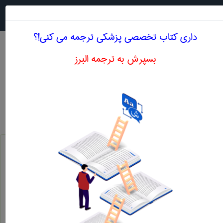
جستجو در
MENU
داری کتاب تخصصی پزشكی ترجمه می کنی!؟
بسپرش به ترجمه البرز
اصطلاحات تخصصی انگلیسی پزشكی حرف J
نشانه اختصاری (Joule) و معادل مکانیکی گرما یا (Joule ، 's equivalent) ...
j.
نوعی فورسپس است که با آن آلت نری فشرده می شود