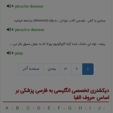
jakschs disease
بیماری یا کش ، لوسمی کاذب نوزدان ، به واژه (disease) مراجعه فرمایید
jaksch's disease
ریشه ، لوله ای خشک شده گیاه اگزوگونیوم پورکا که به عنوان مسهل بکار می ...
jalap
1
2
3
بعدی
صفحه آخر
دیکشنری تخصصی انگلیسی به فارسی
پزشكی
بر
اساس حروف الفبا
A
B
C
D
E
F
G
H
I
J
|
|
|
|
|
|
|
|
|
|