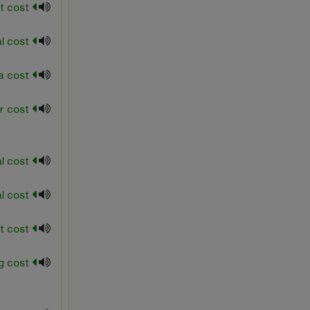
explicit cost
external cost
extra cost
factor cost
Fiscal cost
historical cost
implicit cost
increasing cost