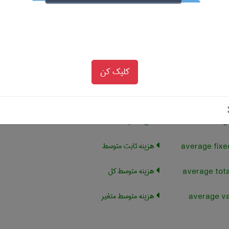
هزینه ی مبادله
هزینه غیرعادی
هزینه واقعی (تمام شده)
کلیک کن
هزینه جایگزین(منظور هزینه
فرصت از دست رفته است)
هزینه متوسط
هزینه ثابت متوسط
هزینه متوسط کل
هزینه متوسط متغیر
average va