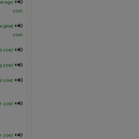
verage
cost
rginal
cost
long-run, total cost
manufacturing cost
marginal cost
marginal factor cost
r cost