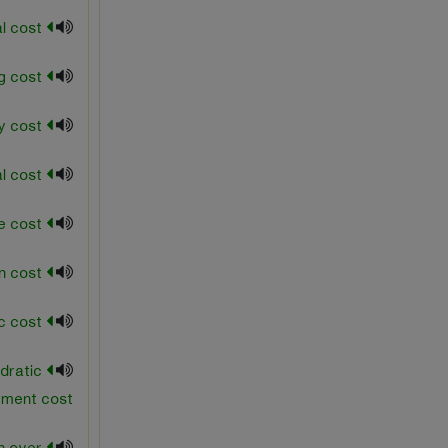
nominal cost
operating cost
opportunity cost
per capita total cost
private cost
production cost
public cost
dratic
tment cost