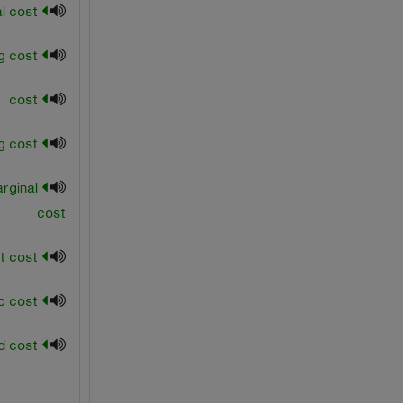
capital cost
carring cost
cost
decreasing cost
rginal
cost
direct cost
economic cost
estimated cost