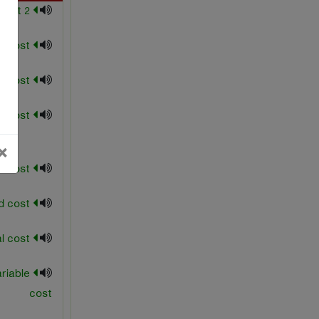
2 transaction cost
Abnormal cost
actual cost
alternative cost
بستن
×
average cost
average fixed cost
average total cost
riable
cost