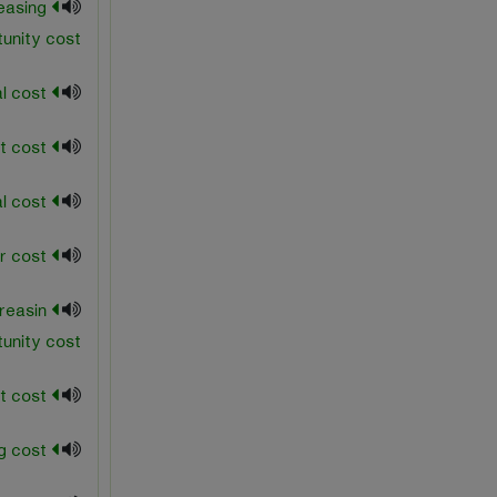
easing
unity cost
incremental cost
indirect cost
initial cost
labor cost
reasin
unity cost
least cost
living cost