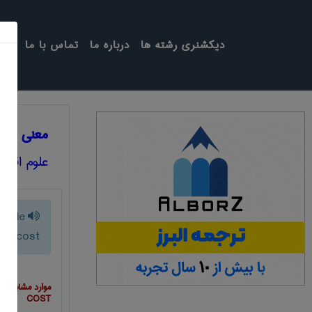
دیکشنری رشته ها
درباره ما
تماس با ما
معنی NONCONTROLLABLE COST
علوم اقتص
lable
cost
موارد مشابه ب
COST