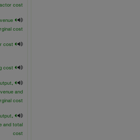
actor cost
evenue
ginal cost
marginal user cost
marketing cost
utput,
evenue and
ginal cost
utput,
e and total
cost