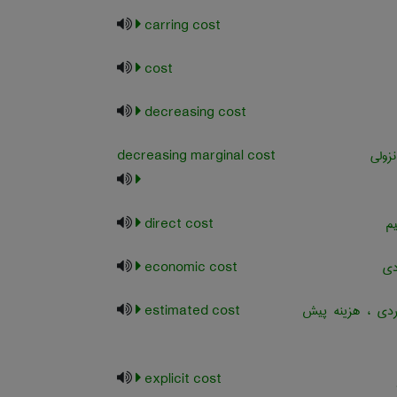
carring cost
cost
decreasing cost
نزولی
decreasing marginal cost
یم
direct cost
دی
economic cost
ردی ، هزینه پیش
estimated cost
explicit cost