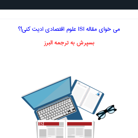
جستجو د
می خوای مقاله ISI علوم اقتصادی ادیت کنی!؟
بسپرش به ترجمه البرز
یسی هزینه بازاریابی
ادی
یابی
marketing cost
اصلاح و بهبو
ا اصطلاح تخصصی
فارسی هزینه بازاریابی
له
2 transaction cost