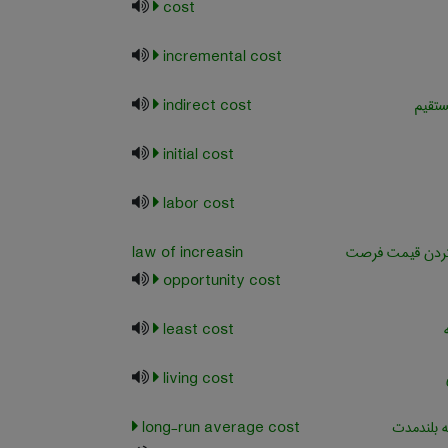
cost
incremental cost
ستقیم
indirect cost
initial cost
labor cost
 کردن قیمت فرصت
law of increasin
opportunity cost
least cost
living cost
 بلندمدت
long-run average cost