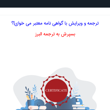
جستجو د
ترجمه و ویرایش با گواهی نامه معتبر می خوای!؟
بسپرش به ترجمه البرز
ادی
نرخ بازدهی بر هزینه سرمایه
rate of return
اصلاح و بهبو
ا اصطلاح تخصصی
انگلیسی RATE OF RETURN