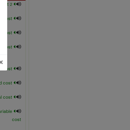
2 transaction cost
Abnormal cost
actual cost
alternative cost
بستن
×
average cost
average fixed cost
average total cost
riable
cost