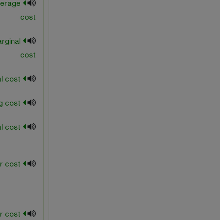
verage
cost
rginal
cost
long-run, total cost
manufacturing cost
marginal cost
marginal factor cost
r cost