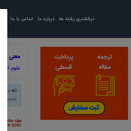
دیکشنری رشته ها
درباره ما
تماس با ما
معنی RATE OF RETURN OVER COST
علوم اقتص
 over
cost
موارد مشابه ب
OVER COST