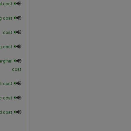
capital cost
carring cost
cost
decreasing cost
rginal
cost
direct cost
economic cost
estimated cost