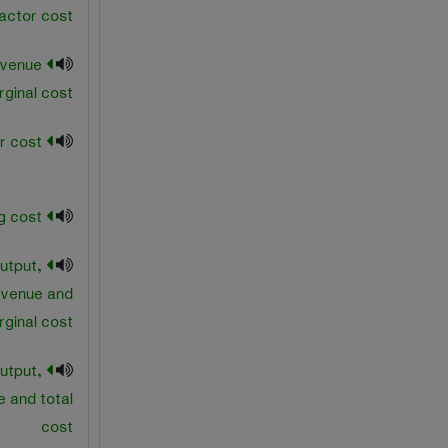
actor cost
evenue
ginal cost
marginal user cost
marketing cost
utput,
evenue and
ginal cost
utput,
e and total
cost