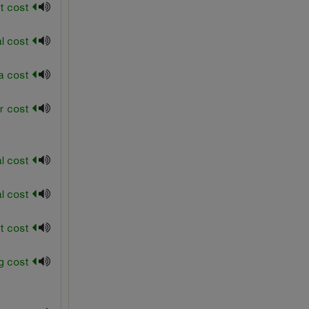
explicit cost
external cost
extra cost
factor cost
Fiscal cost
historical cost
implicit cost
increasing cost