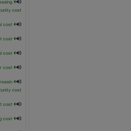
easing
unity cost
incremental cost
indirect cost
initial cost
labor cost
reasin
unity cost
least cost
living cost