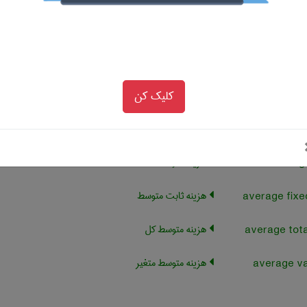
هزینه ی مبادله
هزینه غیرعادی
هزینه واقعی (تمام شده)
کلیک کن
هزینه جایگزین(منظور هزینه
فرصت از دست رفته است)
هزینه متوسط
هزینه ثابت متوسط
هزینه متوسط کل
هزینه متوسط متغیر
average va