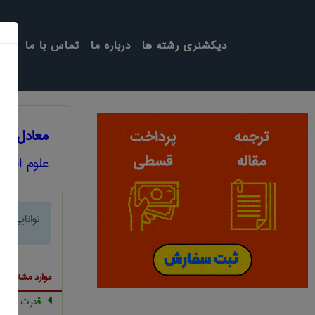
دیکشنری رشته ها
درباره ما
تماس با ما
معادل انگل
علوم اقتص
توانایی بازا
موارد مشابه ب
قدرت همس