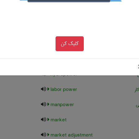
اکنش به قدرت گروه
ی آیدمثلا اتحادیه
 واکنش به قدرتتولید
ی ایجاد میشود
کلیک کن
دی
economic power
 بالا (تحصیلکرده)
high level manpower
ی
hydropower
ار
labor power
ی
manpower
market
market adjustment