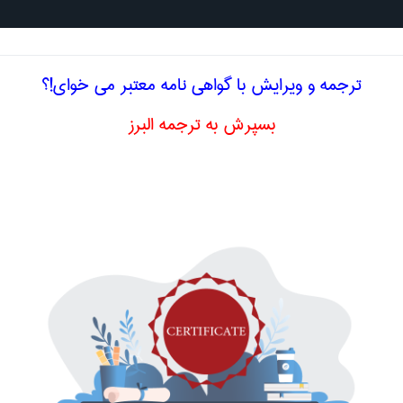
جستجو د
ترجمه و ویرایش با گواهی نامه معتبر می خوای!؟
بسپرش به ترجمه البرز
یسی توانایی بازار
ادی
ر
market power
اصلاح و بهبو
ا اصطلاح تخصصی
فارسی توانایی بازار
نگ ، قدرت یک
countervailing power