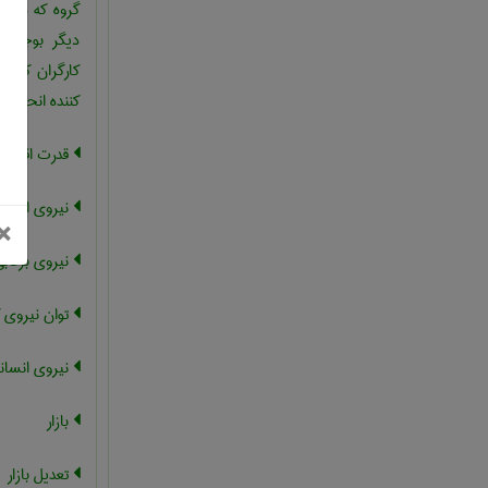
گروه که در و
دیگر بوجود م
کارگران که در
کننده انحصار
قدرت اقتصا
نیروی انسانی
بستن
×
نیروی برقاب
توان نیروی ک
نیروی انسان
بازار
تعدیل بازار