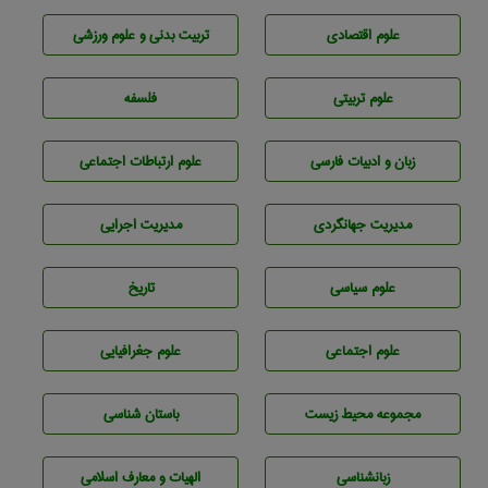
علوم اقتصادی
تربيت بدنی و علوم ورزشی
علوم تربيتی
فلسفه
زبان و ادبيات فارسی
علوم ارتباطات اجتماعی
مديريت جهانگردی
مديريت اجرايی
علوم سياسی
تاريخ
علوم اجتماعی
علوم جغرافيايی
مجموعه محيط زيست
باستان شناسی
زبانشناسی
الهیات و معارف اسلامی