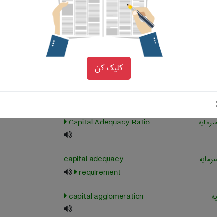
budget line
capital
یه
capital account
کلیک کن
یه
Capital Accumulation
رمایه
Capital Adequacy Ratio
سرمایه
capital adequacy
requirement
ه
capital agglomeration