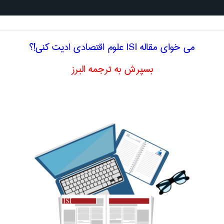
جستجو د
می خوای مقاله ISI علوم اقتصادی ادیت کنی!؟
بسپرش به ترجمه البرز
لیسی خط بازار سرمایه
ادی
رمایه
capital market line
اصلاح و بهبو
ا اصطلاح تخصصی
فارسی خط بازار سرمایه
 خط کلی
assembly line