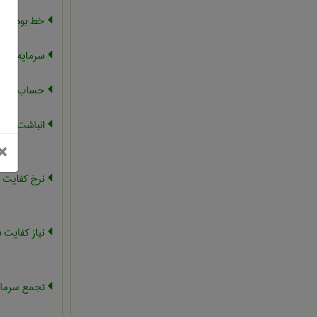
خط بودجه
سرمایه
حساب سرما
انباشت سرما
بستن
×
نرخ کفایت س
نیاز کفایت 
تجمع سرمای