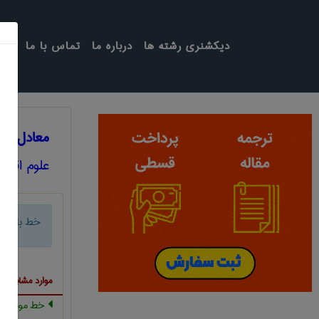
دیکشنری رشته ها
درباره ما
تماس با ما
معادل انگ
علوم اقتص
خط بازار س
موارد مشابه ب
خط مونتاژ ،