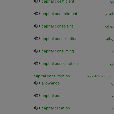
یه
capital coefficient
یه ای
capital commitment
مایه
capital constraint
مایه
capital construction
capital consuming
یه
capital consumption
رمایه مترادف با
capital consumption
یه
allowance
ه
capital cost
ه
capital creation