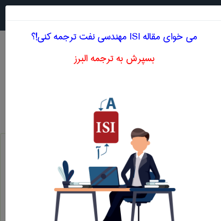
جستجو در
MENU
می خوای مقاله ISI مهندسی نفت ترجمه کنی!؟
بسپرش به ترجمه البرز
معنی OIL - COLLECTION SYSTEM
مهندسی نفت
oil - collection system