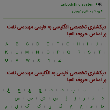
turbodrilling system
رو ش حفاری توربینی
دیکشنری تخصصی انگلیسی به فارسی
مهندسی نفت
بر اساس حروف الفبا
A
B
C
D
E
F
G
H
I
J
|
|
|
|
|
|
|
|
|
|
K
L
M
N
O
P
Q
R
S
T
|
|
|
|
|
|
|
|
|
|
U
V
W
X
Y
Z
|
|
|
|
|
دیکشنری تخصصی فارسی به انگلیسی
مهندسی نفت
بر اساس حروف الفبا
آ
ا
ب
پ
ت
ث
ج
چ
ح
خ
|
|
|
|
|
|
|
|
|
|
د
ذ
ر
ز
ژ
س
ش
ص
ض
|
|
|
|
|
|
|
|
|
ط
ظ
ع
غ
ف
ق
ک
گ
ل
م
|
|
|
|
|
|
|
|
|