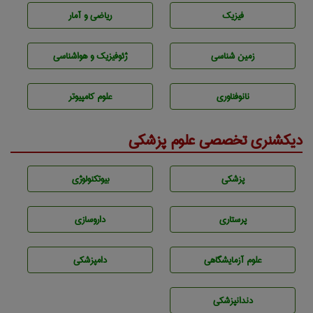
فیزیک
ریاضی و آمار
زمين شناسی
ژئوفيزيك و هواشناسی
نانوفناوری
علوم کامپیوتر
دیکشنری تخصصی علوم پزشکی
پزشكی
بيوتكنولوژی
پرستاری
داروسازی
علوم آزمايشگاهی
دامپزشكی
دندانپزشكی