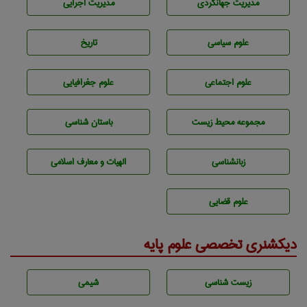
مديريت جهانگردی
مديريت اجرايی
علوم سياسی
تاريخ
علوم اجتماعی
علوم جغرافيايی
مجموعه محيط زيست
باستان شناسی
زبانشناسی
الهیات و معارف اسلامی
علوم قضایی
دیکشنری تخصصی علوم پایه
زيست شناسی
شيمی