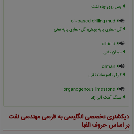
پس روی چاه نفت
oil-based drilling mud
گل حفاری پایه روغنی، گل حفاری پایه نفتی
oilfield
میدان نفتی
oilman
کارگر تاسیسات نفتی
organogenous limestone
سنگ آهک آلی زاد
دیکشنری تخصصی انگلیسی به فارسی
مهندسی نفت
بر اساس حروف الفبا