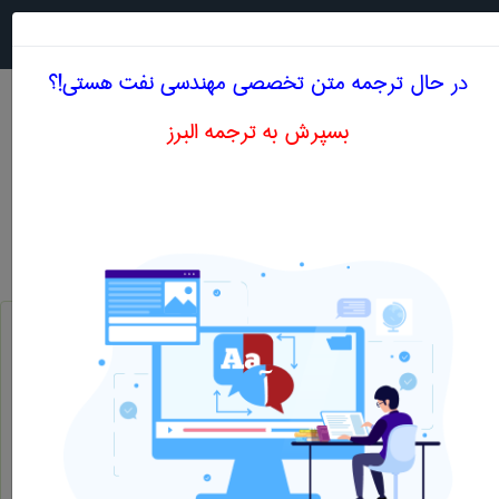
جستجو در
MENU
در حال ترجمه متن تخصصی مهندسی نفت هستی!؟
بسپرش به ترجمه البرز
معنی OIL SATURATED LIMESTONE
مهندسی نفت
oil saturated limestone