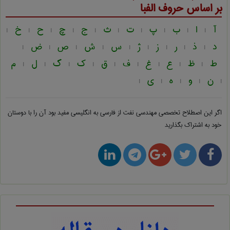
بر اساس حروف الفبا
آ
ا
ب
پ
ت
ث
ج
چ
ح
خ
|
|
|
|
|
|
|
|
|
|
د
ذ
ر
ز
ژ
س
ش
ص
ض
|
|
|
|
|
|
|
|
|
ط
ظ
ع
غ
ف
ق
ک
گ
ل
م
|
|
|
|
|
|
|
|
|
ن
و
ه
ی
|
|
|
|
|
اگر این اصطلاح تخصصی
مهندسی نفت از فارسی به انگلیسی
مفید بود آن را با دوستان
خود به اشتراک بگذارید