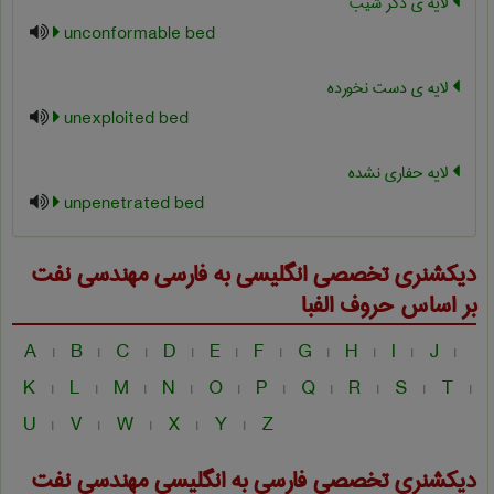
لایه ی دگر شیب
unconformable bed
لایه ی دست نخورده
unexploited bed
لایه حفاری نشده
unpenetrated bed
دیکشنری تخصصی انگلیسی به فارسی
مهندسی نفت
بر اساس حروف الفبا
A
B
C
D
E
F
G
H
I
J
|
|
|
|
|
|
|
|
|
|
K
L
M
N
O
P
Q
R
S
T
|
|
|
|
|
|
|
|
|
|
U
V
W
X
Y
Z
|
|
|
|
|
دیکشنری تخصصی فارسی به انگلیسی
مهندسی نفت