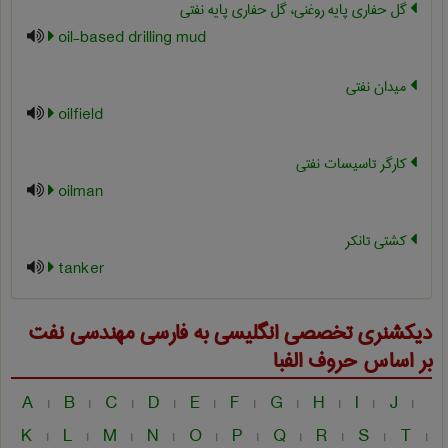
گل حفاری پایه روغنی، گل حفاری پایه نفتی
oil-based drilling mud
میدان نفتی
oilfield
کارگر تاسیسات نفتی
oilman
کشتی تانکر
tanker
دیکشنری تخصصی انگلیسی به فارسی
مهندسی نفت
بر اساس حروف الفبا
A
B
C
D
E
F
G
H
I
J
|
|
|
|
|
|
|
|
|
|
K
L
M
N
O
P
Q
R
S
T
|
|
|
|
|
|
|
|
|
|