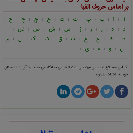
بر اساس حروف الفبا
آ
ا
ب
پ
ت
ث
ج
چ
ح
خ
|
|
|
|
|
|
|
|
|
|
د
ذ
ر
ز
ژ
س
ش
ص
ض
|
|
|
|
|
|
|
|
|
ط
ظ
ع
غ
ف
ق
ک
گ
ل
م
|
|
|
|
|
|
|
|
|
ن
و
ه
ی
|
|
|
|
|
اگر این اصطلاح تخصصی
مهندسی نفت از فارسی به انگلیسی
مفید بود آن را با دوستان
خود به اشتراک بگذارید