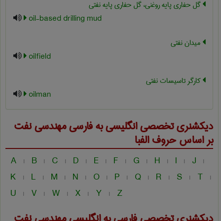
گل حفاری پایه روغنی، گل حفاری پایه نفتی
oil-based drilling mud
میدان نفتی
oilfield
کارگر تاسیسات نفتی
oilman
دیکشنری تخصصی انگلیسی به فارسی
مهندسی نفت
بر اساس حروف الفبا
A
B
C
D
E
F
G
H
I
J
|
|
|
|
|
|
|
|
|
|
K
L
M
N
O
P
Q
R
S
T
|
|
|
|
|
|
|
|
|
|
U
V
W
X
Y
Z
|
|
|
|
|
دیکشنری تخصصی فارسی به انگلیسی
مهندسی نفت