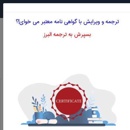
جستجو در
MENU
ترجمه و ویرایش با گواهی نامه معتبر می خوای!؟
بسپرش به ترجمه البرز
معنی OIL WELL
مهندسی نفت
oil well