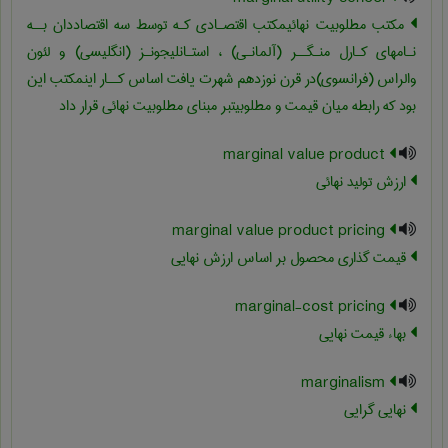
مکتب مطلوبیت نهائیمکتب اقتصـادی کـه توسط سه اقتصاددان بــه
نـامهای کـارل منـگــر (آلمانـی) ، استـانلیجونـز (انگلیسی) و لئون
والراس (فرانسوی)در قرن نوزدهم شهرت یافت اساس کــار اینمکتب این
بود که رابطه میان قیمت و مطلوبیتبر مبنای مطلوبیت نهائی قرار داد
marginal value product
ارزش تولید نهائی
marginal value product pricing
قیمت گذاری محصول بر اساس ارزش نهایی
marginal-cost pricing
بهاء قیمت نهایی
marginalism
نهایی گرایی