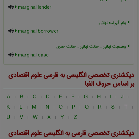
marginal lender
وام گیرنده نهائی
marginal borrower
وضعیت نهائی ، حالت نهائی ، حالت حدی
marginal case
دیکشنری تخصصی انگلیسی به فارسی
علوم اقتصادی
بر اساس حروف الفبا
A
B
C
D
E
F
G
H
I
J
|
|
|
|
|
|
|
|
|
|
K
L
M
N
O
P
Q
R
S
T
|
|
|
|
|
|
|
|
|
|
U
V
W
X
Y
Z
|
|
|
|
|
دیکشنری تخصصی فارسی به انگلیسی
علوم اقتصادی