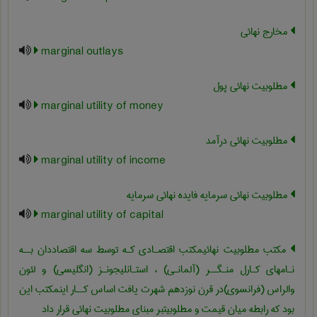
مخارج نهائی
marginal outlays
مطلوبیت نهائی پول
marginal utility of money
مطلوبیت نهائی درآمد
marginal utility of income
مطلوبیت نهائی سرمایه فایده نهائی سرمایه
marginal utility of capital
مکتب مطلوبیت نهائیمکتب اقتصـادی کـه توسط سه اقتصاددان بــه
نـامهای کـارل منـگــر (آلمانـی) ، استـانلیجونـز (انگلیسی) و لئون
والراس (فرانسوی)در قرن نوزدهم شهرت یافت اساس کــار اینمکتب این
بود که رابطه میان قیمت و مطلوبیتبر مبنای مطلوبیت نهائی قرار داد