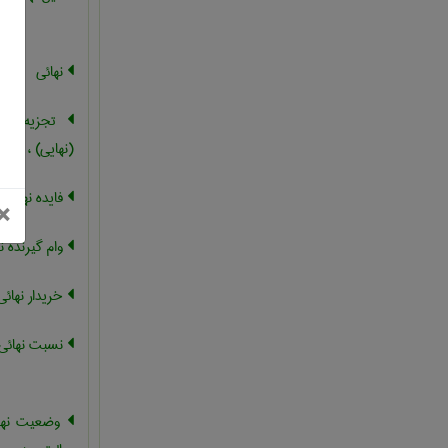
نهائی
تجزیه و ت
(نهایی) ، تحلی
فایده نهائی
بستن
×
وام گیرنده ن
خریدار نهائی
نسبت نهائی س
وضعیت نهائ