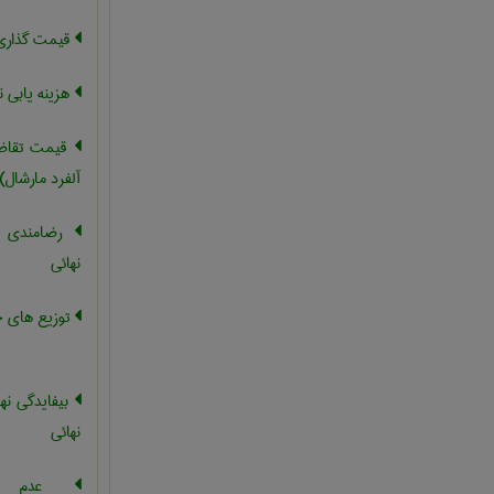
قیمت گذاری 
هزینه یابی ن
قیمت تقاضا
آلفرد مارشال)
رضامندی ن
نهائی
توزیع های ح
بیفایدگی نه
نهائی
عدم رض