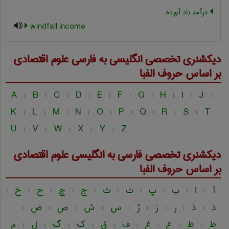
درآمد باد آورده
windfall income
دیکشنری تخصصی انگلیسی به فارسی
علوم اقتصادی
بر اساس حروف الفبا
A
B
C
D
E
F
G
H
I
J
|
|
|
|
|
|
|
|
|
|
K
L
M
N
O
P
Q
R
S
T
|
|
|
|
|
|
|
|
|
|
U
V
W
X
Y
Z
|
|
|
|
|
دیکشنری تخصصی فارسی به انگلیسی
علوم اقتصادی
بر اساس حروف الفبا
آ
ا
ب
پ
ت
ث
ج
چ
ح
خ
|
|
|
|
|
|
|
|
|
|
د
ذ
ر
ز
ژ
س
ش
ص
ض
|
|
|
|
|
|
|
|
|
ط
ظ
ع
غ
ف
ق
ک
گ
ل
م
|
|
|
|
|
|
|
|
|