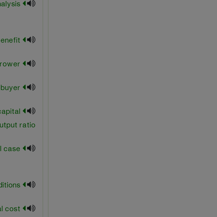
marginal analysis
marginal benefit
marginal borrower
marginal buyer
apital
utput ratio
marginal case
marginal conditions
marginal cost