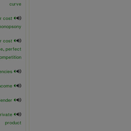
curve
r cost
monopsony
r cost
e, perfect
ompetition
marginal frequencies
marginal income
marginal lender
rivate
product