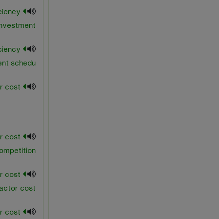
ciency
investment
ciency
ent schedu
marginal factor cost
r cost
ompetition
r cost
actor cost
r cost