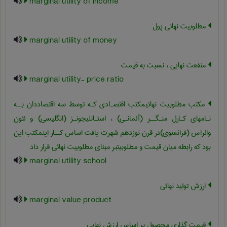
marginal utility of income
مطلوبیت نهائی پول
marginal utility of money
منفعت نهایی ، نسبت به قیمت
marginal utility- price ratio
مکتب مطلوبیت نهائیمکتب اقتصـادی کـه توسط سه اقتصاددان بــه
نـامهای کـارل منـگــر (آلمانـی) ، استـانلیجونـز (انگلیسی) و لئون
والراس (فرانسوی)در قرن نوزدهم شهرت یافت اساس کــار اینمکتب این
بود که رابطه میان قیمت و مطلوبیتبر مبنای مطلوبیت نهائی قرار داد
marginal utility school
ارزش تولید نهائی
marginal value product
قیمت گذاری محصول بر اساس ارزش نهایی