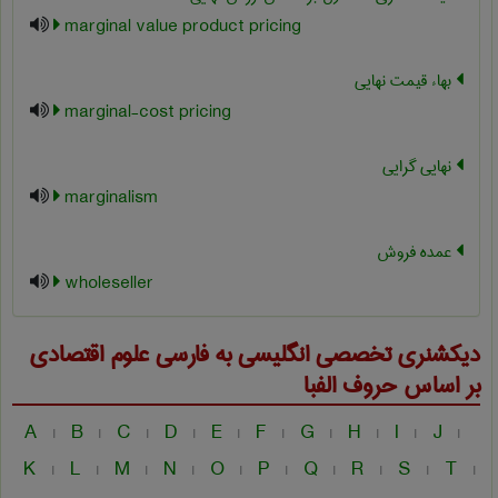
marginal value product pricing
بهاء قیمت نهایی
marginal-cost pricing
نهایی گرایی
marginalism
عمده فروش
wholeseller
دیکشنری تخصصی انگلیسی به فارسی
علوم اقتصادی
بر اساس حروف الفبا
A
B
C
D
E
F
G
H
I
J
|
|
|
|
|
|
|
|
|
|
K
L
M
N
O
P
Q
R
S
T
|
|
|
|
|
|
|
|
|
|