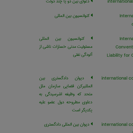
دعوای بین دو یا چند دولت
کنوانسیون بین المللی
Intern
کنوانسيون بين المللي
Intern
مسئوليت مدني خسارات ناشي از
Conventi
آلودگي نفتي
Liability for 
دیوان دادگستری بین
international c
المللیرکن قضایی سازمان ملل
متحد که وظیفه اشرسیدگی به
دعاوی مطروحه دول عضو علیه
یکدیگر است
دیوان بین المللی دادگستری
international c