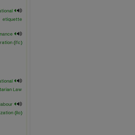
ational
etiquette
finance
ation (ifc)
ational
tarian Law
 labour
zation (ilo)