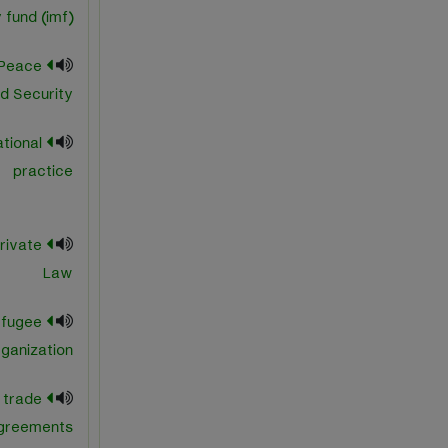
fund (imf)
 Peace
d Security
ational
practice
Private
Law
efugee
ganization
l trade
greements