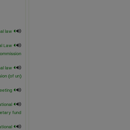
international law
al Law
ommission
nal law
on (of un)
international meeting
ational
etary fund
ational