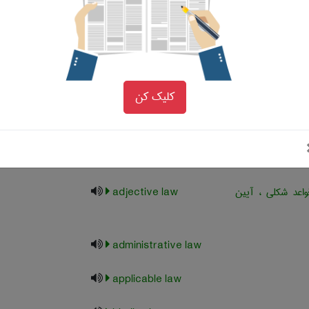
law
acquisition law
نونی (مثل قرارداد
act in law
کلیک کن
)
ح در محاکم کامن
action at law
واعد شکلی ، آیین
adjective law
administrative law
applicable law