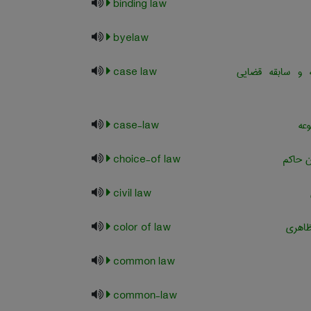
binding law
byelaw
 و سابقه قضایی
case law
عه
case-law
ن حاکم
choice-of law
civil law
ظاهری
color of law
common law
common-law