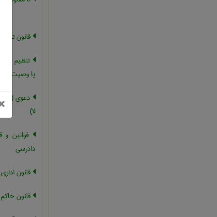
قانون تملک
تنظیم سند قا
یا وصیت نامه
دعوی (مطرو
بستن
×
لا)
قوانین و ق
دادرسی
قانون اداري
قانون حاکم