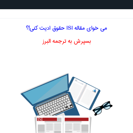
جستجو د
می خوای مقاله ISI حقوق ادیت کنی!؟
بسپرش به ترجمه البرز
لیسی حقوق بشردوستانه بین المللی
international
ردوستانه بین
اصلاح و بهبو
humanitarian law
ا اصطلاح تخصصی
فارسی حقوق بشردوستانه بین المللی
1 resistance against the