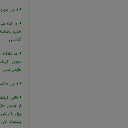
قانون صوری
با کلاه شرع
طفره رفتنکل
گذاشتن
به دادگاه 
دعوی کردند
عارض شدن
قانون حاکم
قانون گرشام
از جریان خار
پول با ارزش 
پشتوانه اش 