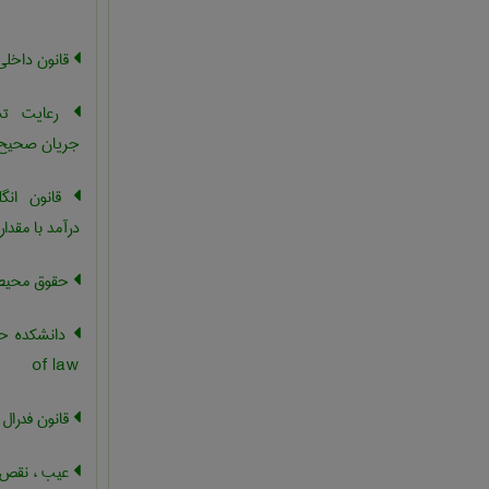
قانون داخلی
رعایت تشر
جریان صحیح 
قانون انگل
درآمد با مقدار
حقوق محیط
of law
قانون فدرال
عیب ، نقص ،