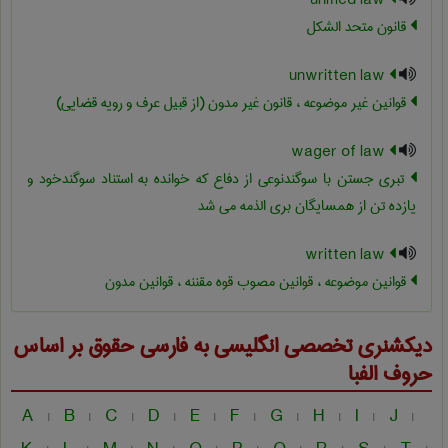
unified law
قانون متحد الشکل
unwritten law
قوانین غیر موضوعه ، قانون غیر مدون (از قبیل عرف و رویه قضایی)
wager of law
تبری جستن با سوگندنوعی از دفاع که خوانده به استناد سوگندخود و
یازده تن از همسایگان بری الذمه می شد
written law
قوانین موضوعه ، قوانین مصوب قوه مقننه ، قوانین مدون
دیکشنری تخصصی انگلیسی به فارسی
حقوق
بر اساس
حروف الفبا
A
B
C
D
E
F
G
H
I
J
|
|
|
|
|
|
|
|
|
|