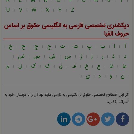
K
L
M
N
O
P
Q
R
S
T
|
|
|
|
|
|
|
|
|
|
U
V
W
X
Y
Z
|
|
|
|
|
دیکشنری تخصصی فارسی به انگلیسی
حقوق
بر اساس
حروف الفبا
آ
ا
ب
پ
ت
ث
ج
چ
ح
خ
|
|
|
|
|
|
|
|
|
|
د
ذ
ر
ز
ژ
س
ش
ص
ض
|
|
|
|
|
|
|
|
|
ط
ظ
ع
غ
ف
ق
ک
گ
ل
م
|
|
|
|
|
|
|
|
|
ن
و
ه
ی
|
|
|
|
|
اگر این اصطلاح تخصصی
حقوق از انگلیسی به فارسی
مفید بود آن را با دوستان خود به
اشتراک بگذارید