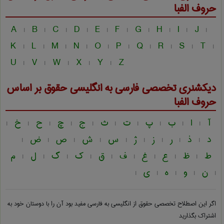
حروف الفبا
A
B
C
D
E
F
G
H
I
J
|
|
|
|
|
|
|
|
|
|
K
L
M
N
O
P
Q
R
S
T
|
|
|
|
|
|
|
|
|
|
U
V
W
X
Y
Z
|
|
|
|
|
دیکشنری تخصصی فارسی به انگلیسی
حقوق
بر اساس
حروف الفبا
آ
ا
ب
پ
ت
ث
ج
چ
ح
خ
|
|
|
|
|
|
|
|
|
|
د
ذ
ر
ز
ژ
س
ش
ص
ض
|
|
|
|
|
|
|
|
|
ط
ظ
ع
غ
ف
ق
ک
گ
ل
م
|
|
|
|
|
|
|
|
|
ن
و
ه
ی
|
|
|
|
|
اگر این اصطلاح تخصصی
حقوق از انگلیسی به فارسی
مفید بود آن را با دوستان خود به
اشتراک بگذارید