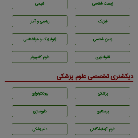
زيست شناسی
شيمی
فیزیک
ریاضی و آمار
زمين شناسی
ژئوفيزيك و هواشناسی
نانوفناوری
علوم کامپیوتر
دیکشنری تخصصی علوم پزشکی
پزشكی
بيوتكنولوژی
پرستاری
داروسازی
علوم آزمايشگاهی
دامپزشكی