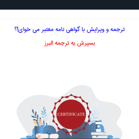
جستجو د
ترجمه و ویرایش با گواهی نامه معتبر می خوای!؟
بسپرش به ترجمه البرز
لیسی قانون تکمیلی
یلی
supplementary law
اصلاح و بهبو
ا اصطلاح تخصصی
فارسی قانون تکمیلی
1 resistance against the