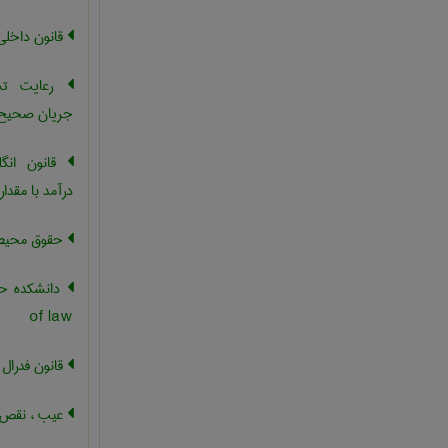
قانون داخلی
رعایت تشر
جریان صحیح 
قانون انگل
درآمد با مقدار
حقوق محیط
of law
قانون فدرال
عیب ، نقص ،