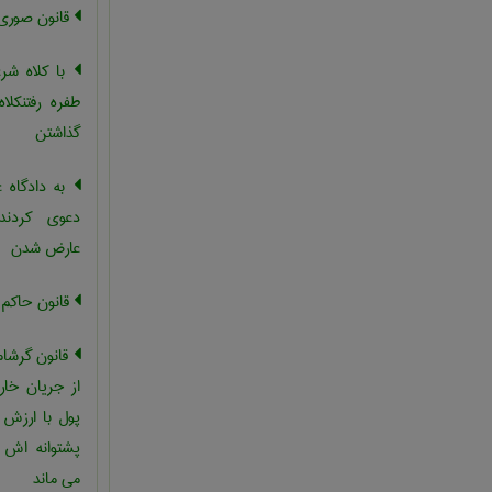
قانون صوری
با کلاه شرع
طفره رفتنکل
گذاشتن
به دادگاه 
دعوی کردند
عارض شدن
قانون حاکم
قانون گرشام
از جریان خار
پول با ارزش 
پشتوانه اش 
می ماند