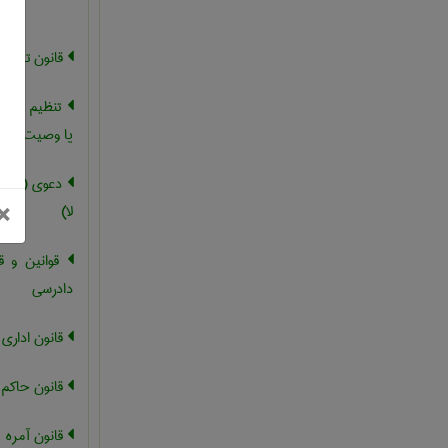
قانون تملک
تنظیم سند قا
یا وصیت نامه
دعوی (مطرو
بستن
×
لا)
قوانین و ق
دادرسی
قانون اداري
قانون حاکم
قانون آمره