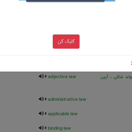
law
acquisition law
نونی (مثل قرارداد
act in law
)
کلیک کن
ح در محاکم کامن
action at law
واعد شکلی ، آیین
adjective law
administrative law
applicable law
binding law