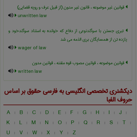
قوانین غیر موضوعه ، قانون غیر مدون (از قبیل عرف و رویه قضایی)
unwritten law
تبری جستن با سوگندنوعی از دفاع که خوانده به استناد سوگندخود و
یازده تن از همسایگان بری الذمه می شد
wager of law
قوانین موضوعه ، قوانین مصوب قوه مقننه ، قوانین مدون
written law
دیکشنری تخصصی انگلیسی به فارسی
حقوق
بر اساس
حروف الفبا
A
B
C
D
E
F
G
H
I
J
|
|
|
|
|
|
|
|
|
|
K
L
M
N
O
P
Q
R
S
T
|
|
|
|
|
|
|
|
|
|
U
V
W
X
Y
Z
|
|
|
|
|