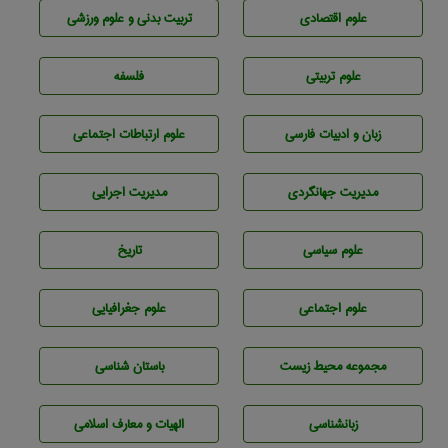
علوم اقتصادی
تربيت بدنی و علوم ورزشی
علوم تربيتی
فلسفه
زبان و ادبيات فارسی
علوم ارتباطات اجتماعی
مديريت جهانگردی
مديريت اجرايی
علوم سياسی
تاريخ
علوم اجتماعی
علوم جغرافيايی
مجموعه محيط زيست
باستان شناسی
زبانشناسی
الهیات و معارف اسلامی