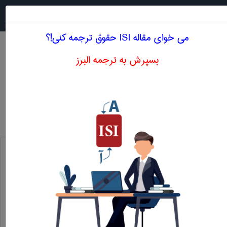
جستجو در
MENU
می خوای مقاله ISI حقوق ترجمه کنی!؟
بسپرش به ترجمه البرز
معنی ACQUISITION LAW
حقوق
acquisition law