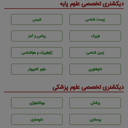
دیکشنری تخصصی علوم پایه
زيست شناسی
شيمی
فیزیک
ریاضی و آمار
زمين شناسی
ژئوفيزيك و هواشناسی
نانوفناوری
علوم کامپیوتر
دیکشنری تخصصی علوم پزشکی
پزشكی
بيوتكنولوژی
پرستاری
داروسازی