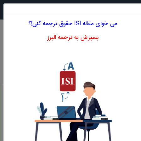
جستجو در
MENU
می خوای مقاله ISI حقوق ترجمه کنی!؟
بسپرش به ترجمه البرز
معادل انگلیسی قوانین وراثت
حقوق
قوانین وراثت