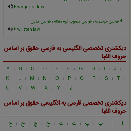
wager of law
قوانین موضوعه ، قوانین مصوب قوه مقننه ، قوانین مدون
written law
دیکشنری تخصصی انگلیسی به فارسی
حقوق
بر اساس
حروف الفبا
A
B
C
D
E
F
G
H
I
J
|
|
|
|
|
|
|
|
|
|
K
L
M
N
O
P
Q
R
S
T
|
|
|
|
|
|
|
|
|
|
U
V
W
X
Y
Z
|
|
|
|
|
دیکشنری تخصصی فارسی به انگلیسی
حقوق
بر اساس
حروف الفبا
آ
ا
ب
پ
ت
ث
ج
چ
ح
خ
|
|
|
|
|
|
|
|
|
|