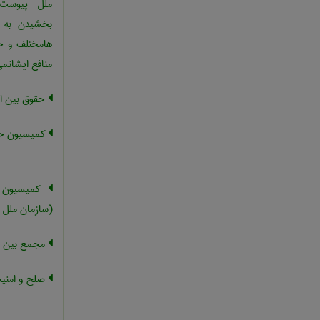
ملل پیوست 
بخشیدن به ش
هامختلف و حم
منافع ایشانم
حقوق بین ال
کمیسیون حق
کمیسیون ح
(سازمان ملل 
مجمع بین ا
صلح و امنیت