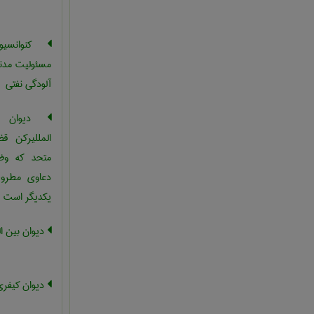
کنوانسيو
مسئوليت مدن
آلودگي نفتي
دیوان د
المللیرکن ق
متحد که وظی
دعاوی مطروح
یکدیگر است
دیوان بین ا
دیوان کیفری