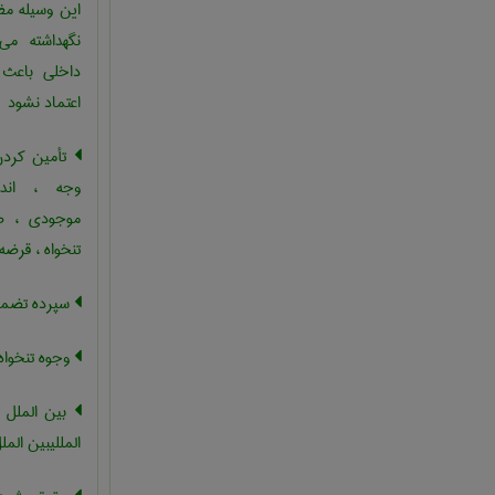
این وسیله مظ
نگهداشته می
داخلی باعث 
اعتماد نشود
تأمین کردن
وجه ، اندو
موجودی ، صن
تنخواه ، قرضه
سپرده تضمی
وجوه تنخواه
بین الملل ،
المللیبین الملل