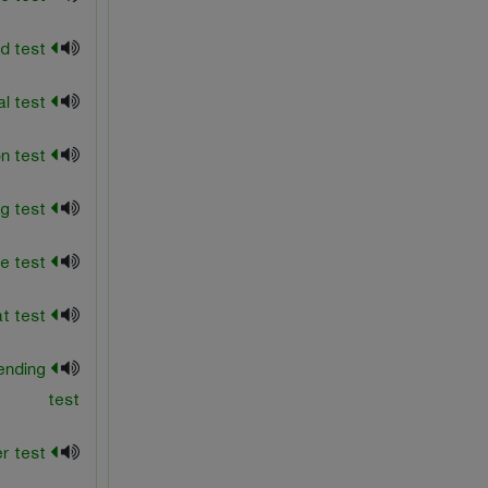
field test
final test
fire-penetration test
Fitting test
flame test
float test
ending
test
Friction transfer test