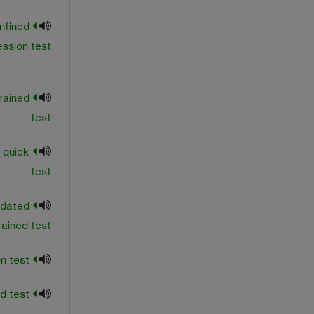
nfined
ssion test
rained
test
 quick
test
idated
ained test
consolidation test
Constant-head test