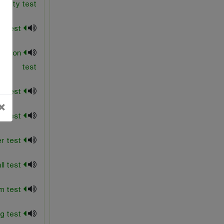
ability test
air-permeability test
ration
test
attrition test
بستن
×
autoclave test
bailer test
ball test
beam test
beam-breaking test