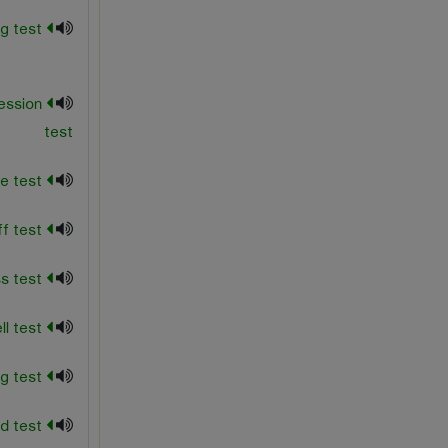
bending test
ession
test
blaine test
breakoff test
brinell hardness test
brinell test
cold - bending test
cold-bend test