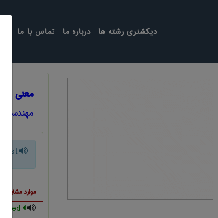
دیکشنری رشته ها
درباره ما
تماس با ما
معنی MOCK UP TEST
مهندسی ع
 test
موارد مشابه ب
erated