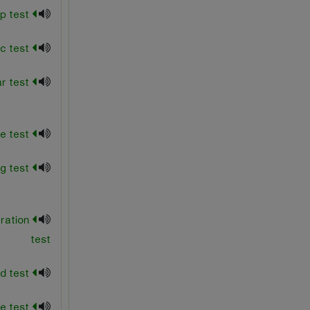
creep test
cyclic test
direct shear test
direct tensile test
driving test
ration
test
Falling-head test
Fatigue test