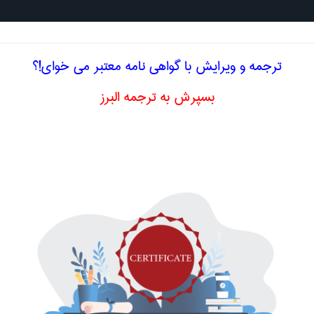
جستجو د
ترجمه و ویرایش با گواهی نامه معتبر می خوای!؟
بسپرش به ترجمه البرز
مران
تست مدل کامل
mock up
اصلاح و بهبو
ا اصطلاح تخصصی
انگلیسی MOCK UP TEST
آزمون دوام شتابدار
Accel