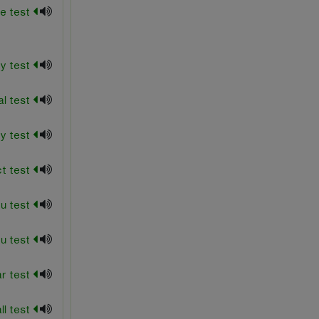
full-scale test
gamma-ray test
geophysical test
ignitability test
impact test
In situ test
Insitu test
jar test
kelly-ball test