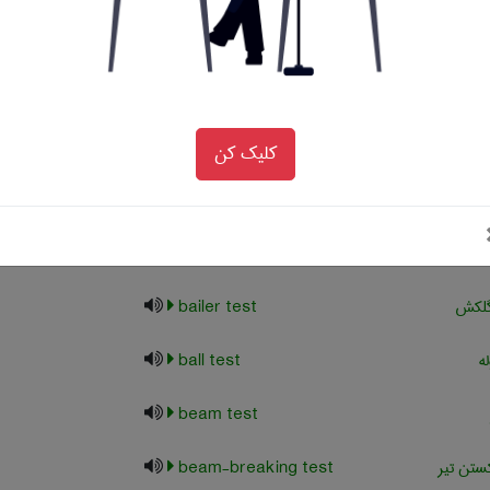
test
پذیری هوا
air-permeability test
عاش محیطی
ambient vibration test
کلیک کن
دشدگی
attrition test
لاو
autoclave test
گلکش
bailer test
ه
ball test
beam test
تن تیر
beam-breaking test