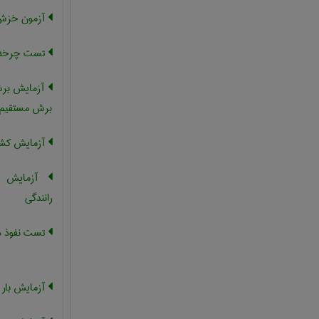
آزمون خز
تست چرخه 
آزمایش برش
برش مستقیم
آزمایش کش
آزمایش را
رانندگی
تست نفوذ د
آزمایش بار آ