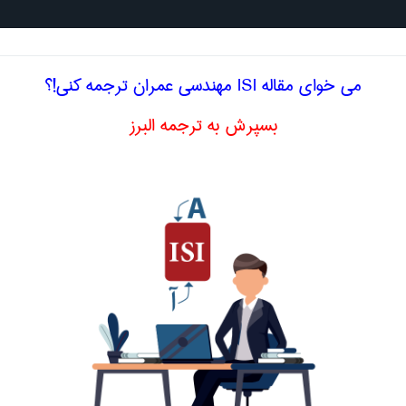
جستجو د
می خوای مقاله ISI مهندسی عمران ترجمه کنی!؟
بسپرش به ترجمه البرز
گلیسی آزمایش کشش تک محوری
مران
کشش تک محوری
uniaxial tensile test
اصلاح و بهبو
ا اصطلاح تخصصی
فارسی آزمایش کشش تک محوری
تابدار
Accelerated durability