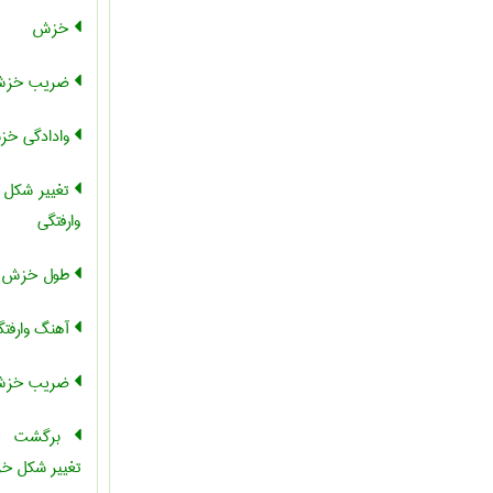
خزش
ضریب خز
وادادگی خز
تغییر شکل 
وارفتگی
طول خزش ،
آهنگ وارفتگ
ضریب خزش 
برگشت خز
تغییر شکل خ