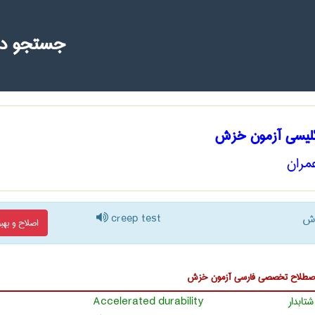
جستجو د
گلیسی آزمون خزش
مران
زش
creep test
اصلاح و بهبو
ا اصطلاح تخصصی
فارسی آزمون خزش
تابدار
Accelerated durability