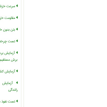
سرعت خزش
مقاومت خز
بتن بدون 
تست چرخه 
آزمایش برش
برش مستقیم
آزمایش کش
آزمایش را
رانندگی
تست نفوذ د