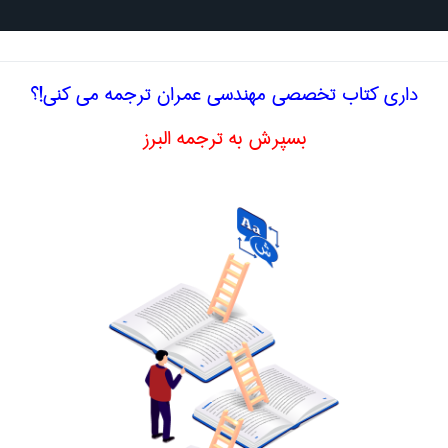
جستجو د
داری کتاب تخصصی مهندسی عمران ترجمه می کنی!؟
بسپرش به ترجمه البرز
گلیسی آزمایش ضربه
مران
ربه
impact test
اصلاح و بهبو
ا اصطلاح تخصصی
فارسی آزمایش ضربه
تابدار
Accelerated durability