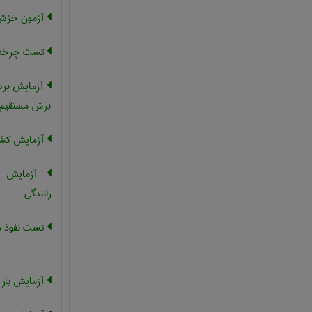
آزمون خز
تست چرخه 
آزمایش برش
برش مستقیم
آزمایش کش
آزمایش را
رانندگی
تست نفوذ د
آزمایش بار آ