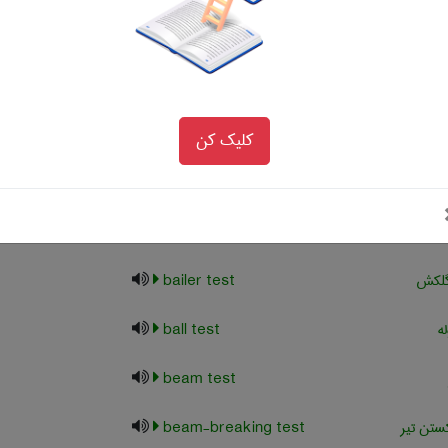
test
پذیری هوا
air-permeability test
عاش محیطی
ambient vibration test
کلیک کن
دشدگی
attrition test
لاو
autoclave test
گلکش
bailer test
ه
ball test
beam test
تن تیر
beam-breaking test