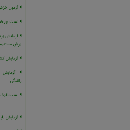
آزمون خز
تست چرخه 
آزمایش برش
برش مستقیم
آزمایش کش
آزمایش را
رانندگی
تست نفوذ د
آزمایش بار آ