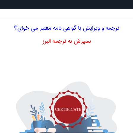
جستجو د
ترجمه و ویرایش با گواهی نامه معتبر می خوای!؟
بسپرش به ترجمه البرز
گلیسی آزمایش برشی سه محوره
مران
رشی سه محوره
triaxial shear test
اصلاح و بهبو
ا اصطلاح تخصصی
فارسی آزمایش برشی سه محوره
تابدار
Accelerated durability