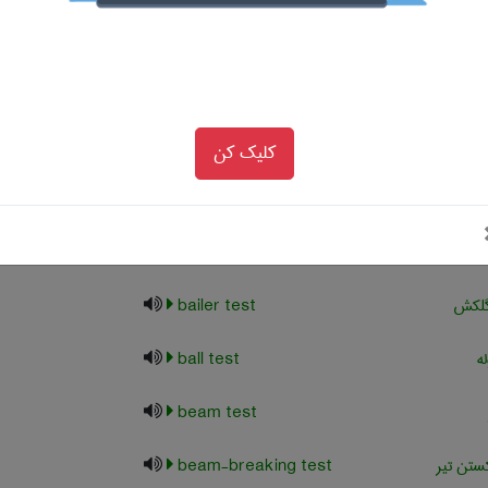
test
پذیری هوا
air-permeability test
عاش محیطی
ambient vibration test
کلیک کن
دشدگی
attrition test
لاو
autoclave test
گلکش
bailer test
ه
ball test
beam test
تن تیر
beam-breaking test