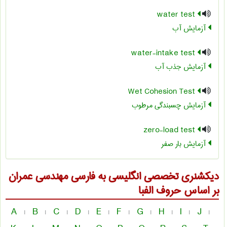
water test
آزمایش آب
water-intake test
آزمایش جذب آب
Wet Cohesion Test
آزمایش چسبندگی مرطوب
zero-load test
آزمایش بار صفر
دیکشنری تخصصی انگلیسی به فارسی
مهندسی عمران
بر اساس حروف الفبا
A
B
C
D
E
F
G
H
I
J
|
|
|
|
|
|
|
|
|
|